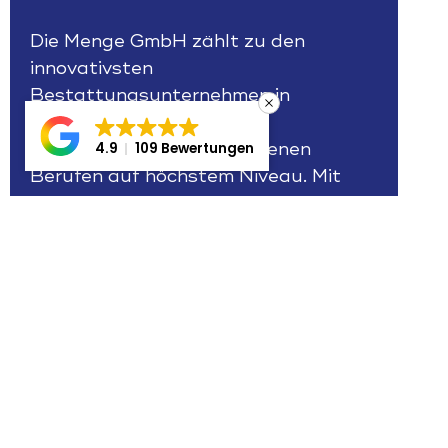
Die Menge GmbH zählt zu den
innovativsten
Bestattungsunternehmen in
Deutschland. Wir bieten
Ausbildungen in verschiedenen
4.9
109 Bewertungen
Berufen auf höchstem Niveau. Mit
einer Ausbildung im
Bestattungsgewerbe übernehmen Sie
eine verantwortungsvolle und
vielseitige Aufgabe, die nicht nur
berufliches Know-how, sondern auch
Einfühlungsvermögen verlangt. Wir
unterstützen Sie dabei, Ihre
Bestimmung zu finden und mit uns
Ihren Weg zu gehen.