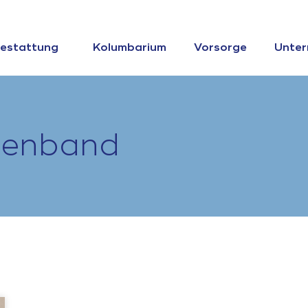
estattung
Kolumbarium
Vorsorge
Unte
menband